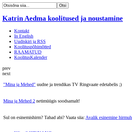
Katrin Aedma koolitused ja noustamine
Kontakt
In English
Uudiskiri ja RSS
Koolituspõhimõtted
RAAMATUD
KoolitusKalender
prev
next
"Mina ja Mehed"
uudne ja trendikas TV Ringvaate edetabelis ;)
Mina ja Mehed 2
netimüügis soodsamalt!
Sul on esinemishirm? Tahad abi? Vaata siia:
Avalik esinemine hirmuh