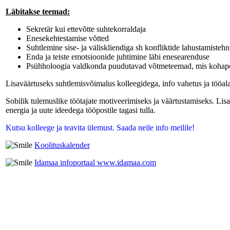
Läbitakse teemad:
Sekretär kui ettevõtte suhtekorraldaja
Enesekehtestamise võtted
Suhtlemine sise- ja väliskliendiga sh konfliktide lahustamistehn
Enda ja teiste emotsioonide juhtimine läbi enesearenduse
Psühholoogia valdkonda puudutavad võtmeteemad, mis kohape
Lisaväärtuseks suhtlemisvõimalus kolleegidega, info vahetus ja tööal
Sobilik tulemuslike töötajate motiveerimiseks ja väärtustamiseks. Li
energia ja uute ideedega tööpostile tagasi tulla.
Kutsu kolleege ja teavita ülemust. Saada neile info meilile!
Koolituskalender
Idamaa infoportaal www.idamaa.com