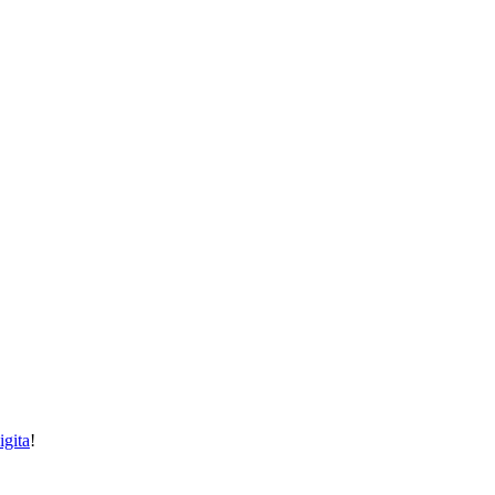
igita
!