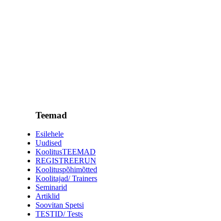
Teemad
Esilehele
Uudised
KoolitusTEEMAD
REGISTREERUN
Koolituspõhimõtted
Koolitajad/ Trainers
Seminarid
Artiklid
Soovitan Spetsi
TESTID/ Tests