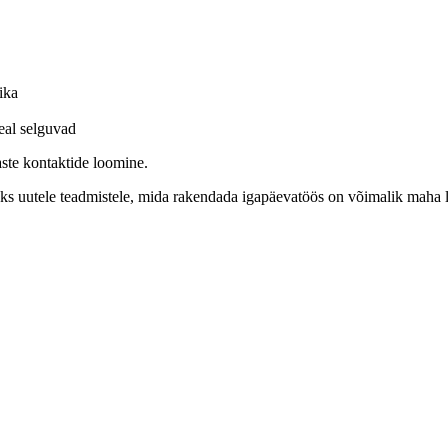
ika
al selguvad
aste kontaktide loomine.
saks uutele teadmistele, mida rakendada igapäevatöös on võimalik maha 