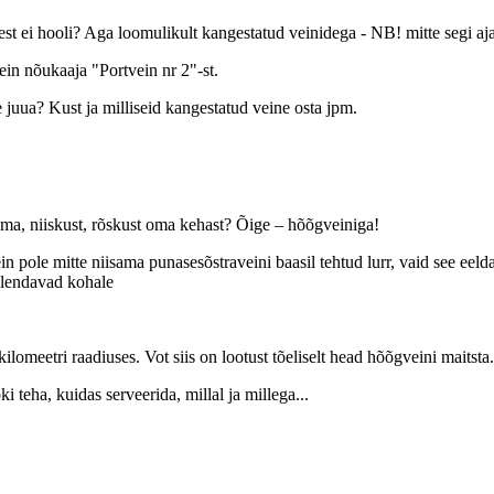
idest ei hooli? Aga loomulikult kangestatud veinidega - NB! mitte segi 
vein nõukaaja "Portvein nr 2"-st.
 juua? Kust ja milliseid kangestatud veine osta jpm.
lma, niiskust, rõskust oma kehast? Õige – hõõgveiniga!
n pole mitte niisama punasesõstraveini baasil tehtud lurr, vaid see eel
 lendavad kohale
lomeetri raadiuses. Vot siis on lootust tõeliselt head hõõgveini maitsta.
 teha, kuidas serveerida, millal ja millega...