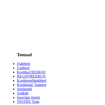
Teemad
Esilehele
Uudised
KoolitusTEEMAD
REGISTREERUN
Koolituspõhimõtted
Koolitajad/ Trainers
Seminarid
Artiklid
Soovitan Spetsi
TESTID/ Tests