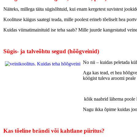
Näiteks, millega täita sügisõhtuid, kui enam kergetest suvistest jook
Koolituse käigus saategi teada, mille poolest erineb tõeliselt hea port
Kuidas viimatimainituid ise teha saab? Mille juurde kangestatud veine
Sügis- ja talveõhtu segud (hõõgveinid)
No nii – kuidas peletada kü
Aga kas tead, et hea hõõgvei
köögist tuleva aroomi peale
kõik naabrid lähema poole ki
Nagu ikka õpime kuidas jooki
Kas tõeline brändi või kahtlane piiritus?