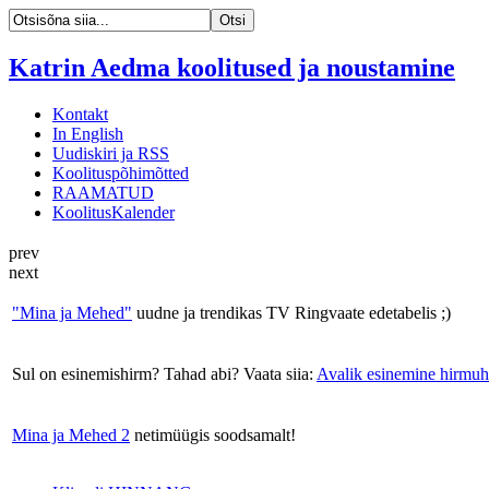
Katrin Aedma koolitused ja noustamine
Kontakt
In English
Uudiskiri ja RSS
Koolituspõhimõtted
RAAMATUD
KoolitusKalender
prev
next
"Mina ja Mehed"
uudne ja trendikas TV Ringvaate edetabelis ;)
Sul on esinemishirm? Tahad abi? Vaata siia:
Avalik esinemine hirmuh
Mina ja Mehed 2
netimüügis soodsamalt!