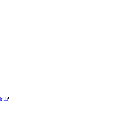
igita
!