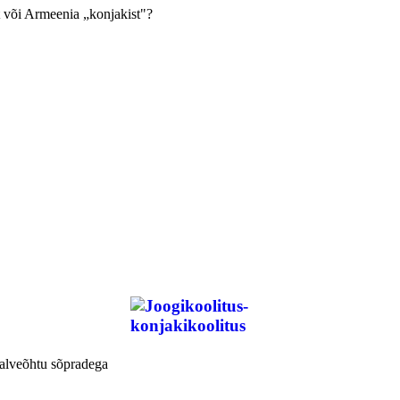
st või Armeenia „konjakist"?
talveõhtu sõpradega