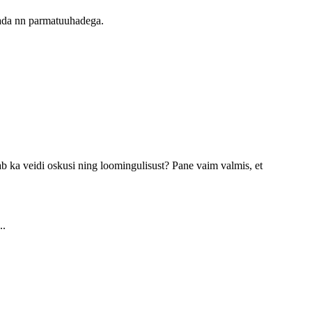
ajada nn parmatuuhadega.
dab ka veidi oskusi ning loomingulisust? Pane vaim valmis, et
..