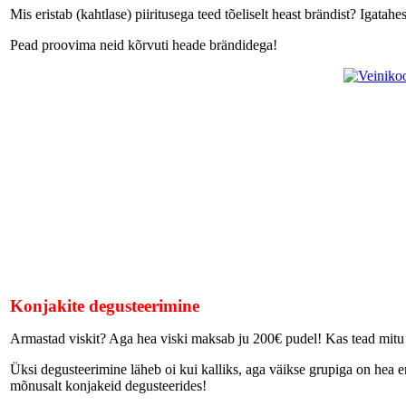
Mis eristab (kahtlase) piiritusega teed tõeliselt heast brändist? Igata
Pead proovima neid kõrvuti heade brändidega!
Konjakite degusteerimine
Armastad viskit? Aga hea viski maksab ju 200€ pudel! Kas tead mitu pud
Üksi degusteerimine läheb oi kui kalliks, aga väikse grupiga on hea
mõnusalt konjakeid degusteerides!