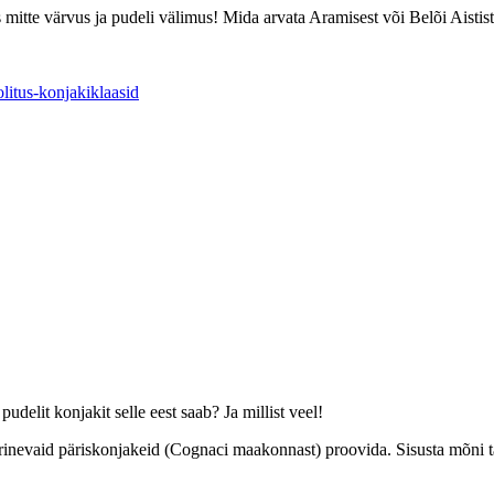
hes mitte värvus ja pudeli välimus! Mida arvata Aramisest või Belõi Aisti
elit konjakit selle eest saab? Ja millist veel!
 erinevaid päriskonjakeid (Cognaci maakonnast) proovida. Sisusta mõni 