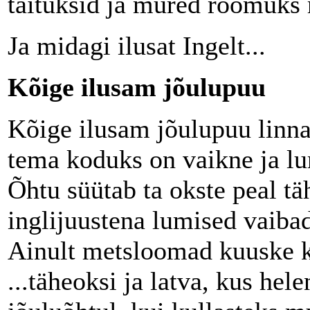
täituksid ja mured rõõmuks 
Ja midagi ilusat Ingelt...
Kõige ilusam jõulupuu
Kõige ilusam jõulupuu linna 
tema koduks on vaikne ja lu
Õhtu süütab ta okste peal tä
inglijuustena lumised vaiba
Ainult metsloomad kuuske k
...täheoksi ja latva, kus hel