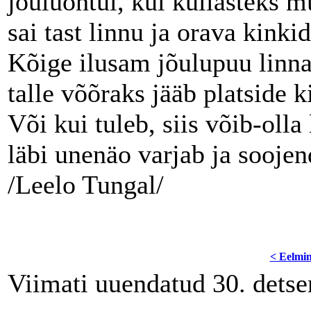
jõuluõhtul, kui kullasteks m
sai tast linnu ja orava kinki
Kõige ilusam jõulupuu linna 
talle võõraks jääb platside k
Või kui tuleb, siis võib-olla
läbi unenäo varjab ja soojen
/Leelo Tungal/
< Eelmi
Viimati uuendatud 30. dets