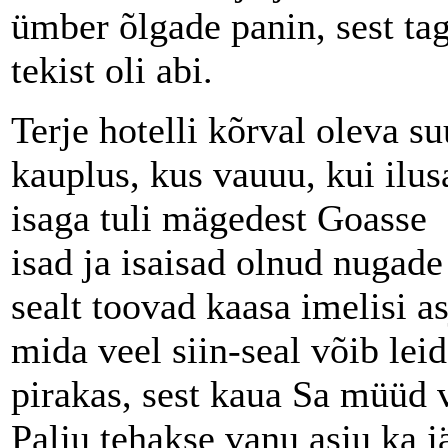
ümber õlgade panin, sest tag
tekist oli abi.
Terje hotelli kõrval oleva s
kauplus, kus vauuu, kui ilus
isaga tuli mägedest Goasse 
isad ja isaisad olnud nugade
sealt toovad kaasa imelisi as
mida veel siin-seal võib lei
pirakas, sest kaua Sa müüd v
Palju tehakse vanu asju ka jä