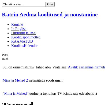
Katrin Aedma koolitused ja noustamine
Kontakt
In English
Uudiskiri ja RSS
Koolituspõhimõtted
RAAMATUD
KoolitusKalender
prev
next
Sul on esinemishirm? Tahad abi? Vaata siia:
Avalik esinemine hirmuh
Mina ja Mehed 2
netimüügis soodsamalt!
"Mina ja Mehed"
uudne ja trendikas TV Ringvaate edetabelis ;)