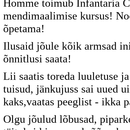
Homme toimub Infantaria C
mendimaalimise kursus! Noo
õpetama!
Ilusaid jõule kõik armsad in
õnnitlusi saata!
Lii saatis toreda luuletuse ja
tuisud, jänkujuss sai uued ui
kaks,vaatas peeglist - ikka p
Olgu jõulud lõbusad, pipark