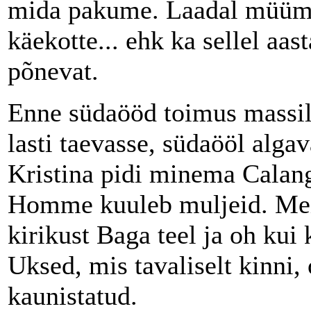
mida pakume. Laadal müüme e
käekotte... ehk ka sellel aas
põnevat.
Enne südaööd toimus massil
lasti taevasse, südaööl alga
Kristina pidi minema Calang
Homme kuuleb muljeid. Mei
kirikust Baga teel ja oh kui 
Uksed, mis tavaliselt kinni, 
kaunistatud.