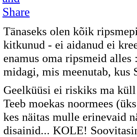
Tänaseks olen kõik ripsmepi
kitkunud - ei aidanud ei kr
enamus oma ripsmeid alles :
midagi, mis meenutab, kus S
Geelküüsi ei riskiks ma küll
Teeb moekas noormees (üks pa
kes näitas mulle erinevaid n
disainid... KOLE! Soovitasin