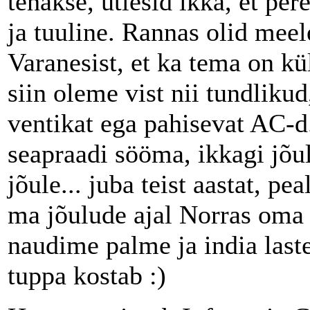
tehakse, ütlesid ikka, et pe
ja tuuline. Rannas olid meele
Varanesist, et ka tema on 
siin oleme vist nii tundlikud,
ventikat ega pahisevat AC-d.
seapraadi sööma, ikkagi jõu
jõule... juba teist aastat, pe
ma jõulude ajal Norras oma s
naudime palme ja india laste
tuppa kostab :)