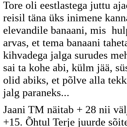
Tore oli eestlastega juttu aj
reisil täna üks inimene kann
elevandile banaani, mis hul
arvas, et tema banaani taheta
kihvadega jalga surudes meh
sai ta kohe abi, külm jää, sü
olid abiks, et põlve alla te
jalg paraneks...
Jaani TM näitab + 28 nii väl
+15. Õhtul Terje juurde sõite