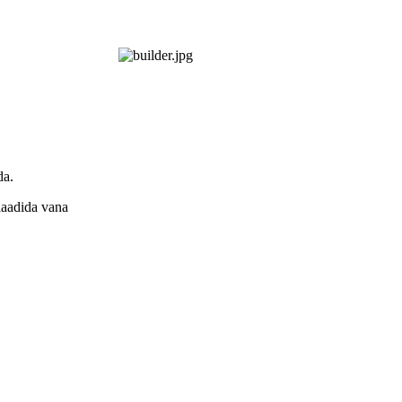
da.
laadida vana