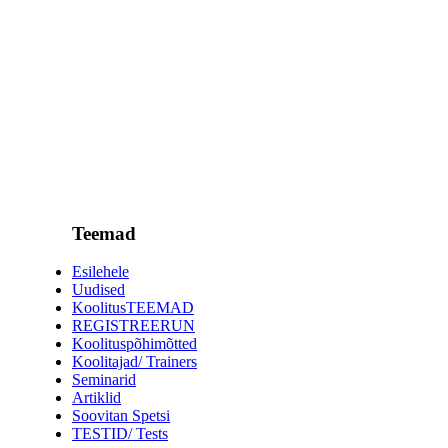
Teemad
Esilehele
Uudised
KoolitusTEEMAD
REGISTREERUN
Koolituspõhimõtted
Koolitajad/ Trainers
Seminarid
Artiklid
Soovitan Spetsi
TESTID/ Tests