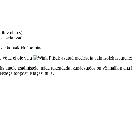
viibivad jms)
al selguvad
aste kontaktide loomine.
 võtta ei ole vaja
Piisab avatud meelest ja valmisolekust arene
saks uutele teadmistele, mida rakendada igapäevatöös on võimalik maha 
edega tööpostile tagasi tulla.