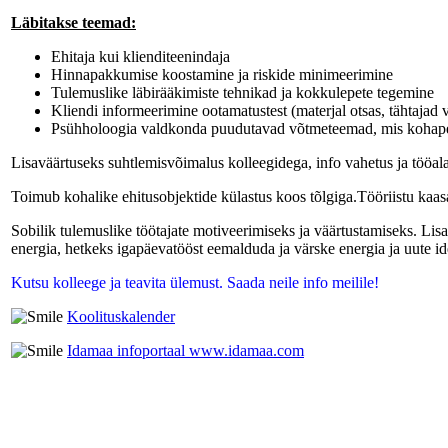
Läbitakse teemad:
Ehitaja kui klienditeenindaja
Hinnapakkumise koostamine ja riskide minimeerimine
Tulemuslike läbirääkimiste tehnikad ja kokkulepete tegemine
Kliendi informeerimine ootamatustest (materjal otsas, tähtajad 
Psühholoogia valdkonda puudutavad võtmeteemad, mis kohape
Lisaväärtuseks suhtlemisvõimalus kolleegidega, info vahetus ja tööal
Toimub kohalike ehitusobjektide külastus koos tõlgiga.Tööriistu kaasa
Sobilik tulemuslike töötajate motiveerimiseks ja väärtustamiseks. Li
energia, hetkeks igapäevatööst eemalduda ja värske energia ja uute ide
Kutsu kolleege ja teavita ülemust. Saada neile info meilile!
Koolituskalender
Idamaa infoportaal www.idamaa.com