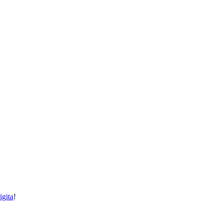
igita
!