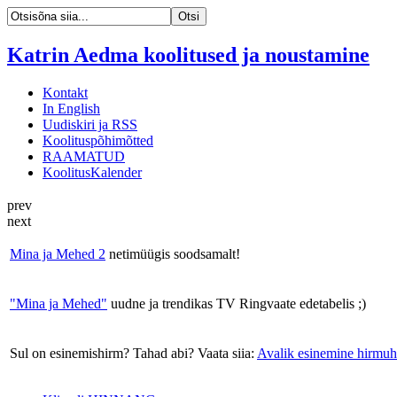
Katrin Aedma koolitused ja noustamine
Kontakt
In English
Uudiskiri ja RSS
Koolituspõhimõtted
RAAMATUD
KoolitusKalender
prev
next
Mina ja Mehed 2
netimüügis soodsamalt!
"Mina ja Mehed"
uudne ja trendikas TV Ringvaate edetabelis ;)
Sul on esinemishirm? Tahad abi? Vaata siia:
Avalik esinemine hirmuh