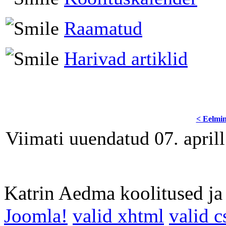
Raamatud
Harivad artiklid
< Eelmi
Viimati uuendatud 07. april
Katrin Aedma koolitused j
Joomla!
valid xhtml
valid c