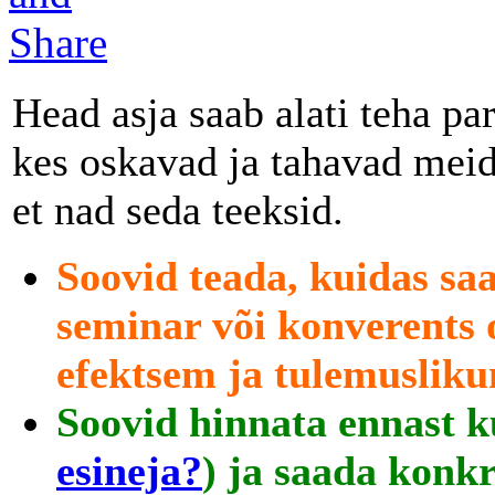
Head asja saab alati teha p
kes oskavad ja tahavad meid 
et nad seda teeksid.
Soovid teada, kuidas sa
seminar või konverents o
efektsem ja tulemuslik
Soovid hinnata ennast ku
esineja?
) ja saada konk