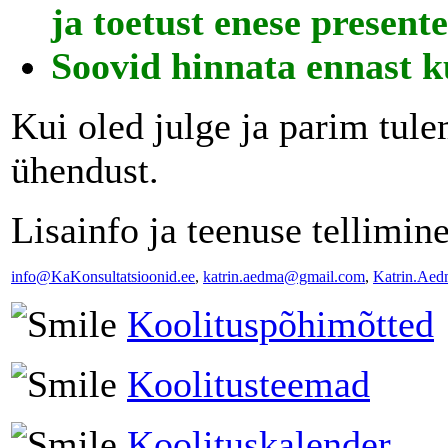
ja toetust enese present
Soovid hinnata ennast k
Kui oled julge ja parim tule
ühendust.
Lisainfo ja teenuse tellimine
info@KaKonsultatsioonid.ee
,
katrin.aedma@gmail.com
,
Katrin.Aed
Koolituspõhimõtted
Koolitusteemad
Koolituskalender