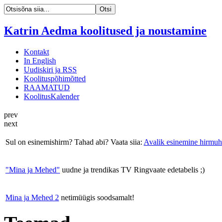
Katrin Aedma koolitused ja noustamine
Kontakt
In English
Uudiskiri ja RSS
Koolituspõhimõtted
RAAMATUD
KoolitusKalender
prev
next
Sul on esinemishirm? Tahad abi? Vaata siia:
Avalik esinemine hirmuh
"Mina ja Mehed"
uudne ja trendikas TV Ringvaate edetabelis ;)
Mina ja Mehed 2
netimüügis soodsamalt!