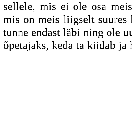
sellele, mis ei ole osa meist
mis on meis liigselt suures 
tunne endast läbi ning ole 
õpetajaks, keda ta kiidab j