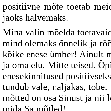
positiivne mõte toetab mei
jaoks halvemaks.
Mina valin mõelda toetavaid
mind olemaks õnnelik ja rõ
kõike enese ümber! Ainult 
ja oma elu. Mitte teised. Õ
enesekinnitused positiivsek
tundub vale, naljakas, tobe.
mõtted on osa Sinust ja nii 
mida Sa mõtled!