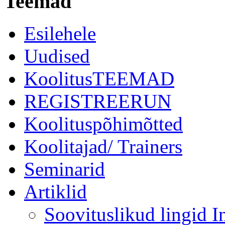
Teemad
Esilehele
Uudised
KoolitusTEEMAD
REGISTREERUN
Koolituspõhimõtted
Koolitajad/ Trainers
Seminarid
Artiklid
Soovituslikud lingid In