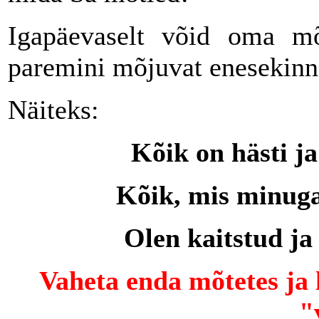
Igapäevaselt võid oma mõ
paremini mõjuvat enesekinni
Näiteks:
Kõik on hästi j
Kõik, mis minuga
Olen kaitstud ja 
Vaheta enda mõtetes ja
"