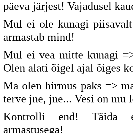
päeva järjest! Vajadusel ka
Mul ei ole kunagi piisaval
armastab mind!
Mul ei vea mitte kunagi =>
Olen alati õigel ajal õiges k
Ma olen hirmus paks => ma 
terve jne, jne... Vesi on mu 
Kontrolli end! Täida 
armastusega!