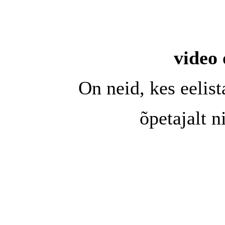
video 
On neid, kes eeli
õpetajalt 