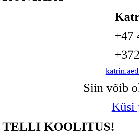
Kat
+47 
+372
katrin.ae
Siin võib o
Küsi
TELLI KOOLITUS!