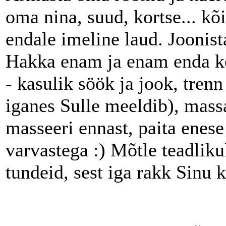
oma nina, suud, kortse... kõi
endale imeline laud. Joonist
Hakka enam ja enam enda ke
- kasulik söök ja jook, trenn
iganes Sulle meeldib), massaa
masseeri ennast, paita enese
varvastega :) Mõtle teadliku
tundeid, sest iga rakk Sinu k