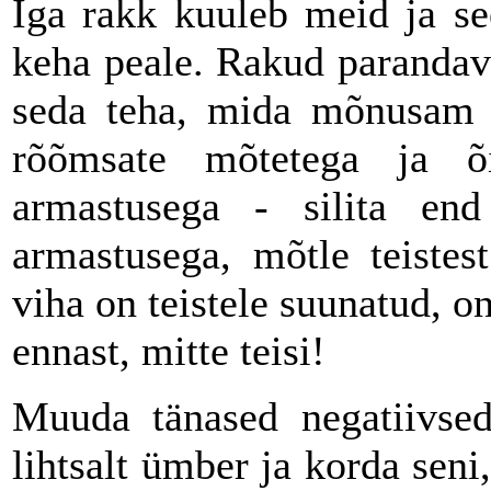
Iga rakk kuuleb meid ja se
keha peale. Rakud parandava
seda teha, mida mõnusam 
rõõmsate mõtetega ja õ
armastusega - silita en
armastusega, mõtle teistest
viha on teistele suunatud, o
ennast, mitte teisi!
Muuda tänased negatiivsed
lihtsalt ümber ja korda seni