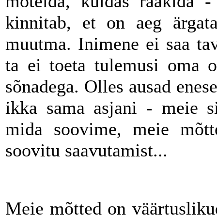
mõtelda, kuidas rääkida -
kinnitab, et on aeg ärgat
muutma. Inimene ei saa tava
ta ei toeta tulemusi oma o
sõnadega. Olles ausad enese
ikka sama asjani - meie si
mida soovime, meie mõtte
soovitu saavutamist...
Meie mõtted on väärtuslikud