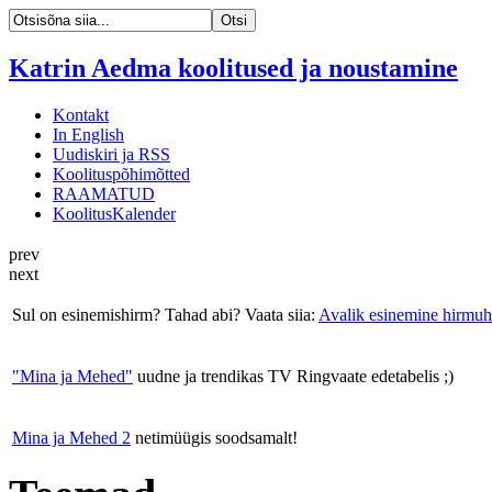
Katrin Aedma koolitused ja noustamine
Kontakt
In English
Uudiskiri ja RSS
Koolituspõhimõtted
RAAMATUD
KoolitusKalender
prev
next
Sul on esinemishirm? Tahad abi? Vaata siia:
Avalik esinemine hirmuh
"Mina ja Mehed"
uudne ja trendikas TV Ringvaate edetabelis ;)
Mina ja Mehed 2
netimüügis soodsamalt!