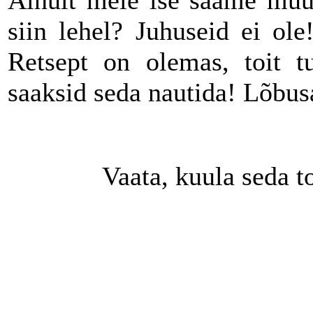
Ainult meie ise saame muu
siin lehel? Juhuseid ei ole
Retsept on olemas, toit t
saaksid seda nautida! Lõbus
Vaata, kuula seda t