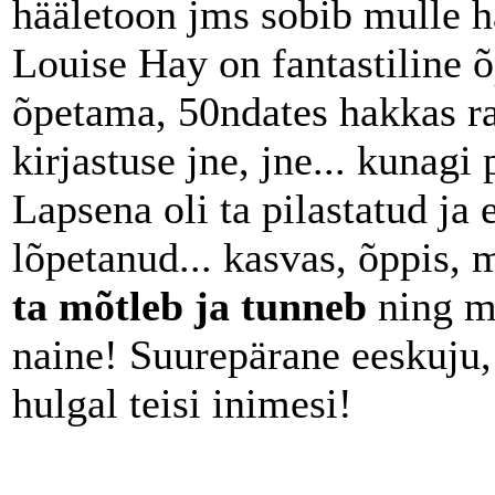
hääletoon jms sobib mulle hä
Louise Hay on fantastiline 
õpetama, 50ndates hakkas r
kirjastuse jne, jne... kunagi 
Lapsena oli ta pilastatud ja e
lõpetanud... kasvas, õppis, m
ta mõtleb ja tunneb
ning mu
naine! Suurepärane eeskuju, 
hulgal teisi inimesi!