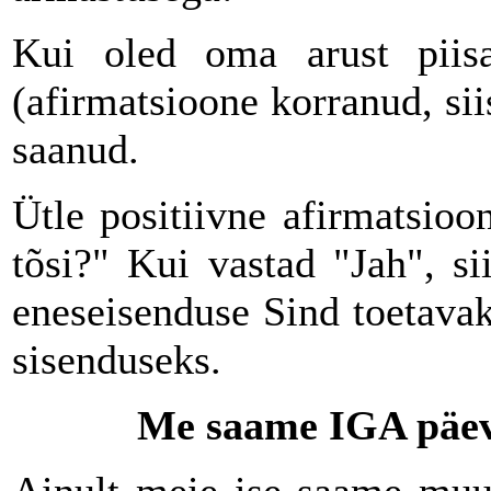
Kui oled oma arust piisav
(afirmatsioone korranud, sii
saanud.
Ütle positiivne afirmatsioo
tõsi?" Kui vastad "Jah", s
eneseisenduse Sind toetava
sisenduseks.
Me saame IGA päev 