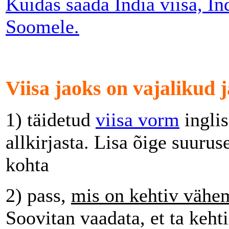
Kuidas saada India viisa, In
Soomele.
Viisa jaoks on vajalikud
1) täidetud
viisa vorm
inglis
allkirjasta. Lisa õige suurus
kohta
2) pass,
mis on kehtiv vähem
Soovitan vaadata, et ta kehti