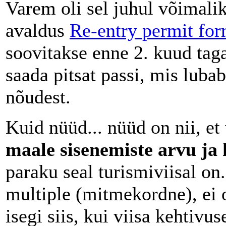
Varem oli sel juhul võimalik
avaldus
Re-entry permit fo
soovitakse enne 2. kuud tag
saada pitsat passi, mis lubab
nõudest.
Kuid nüüd... nüüd on nii, et
maale sisenemiste arvu ja
paraku seal turismiviisal on.
multiple (mitmekordne), ei o
isegi siis, kui viisa kehtivus