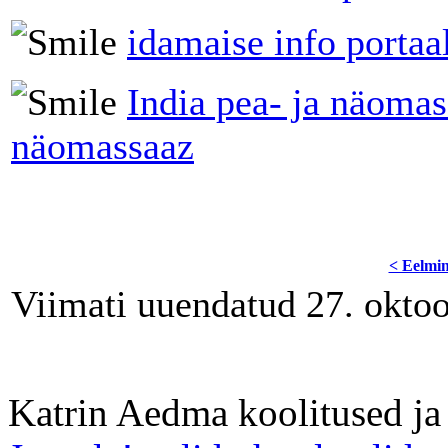
idamaise info porta
India pea- ja näoma
näomassaaz
< Eelmi
Viimati uuendatud 27. okto
Katrin Aedma koolitused j