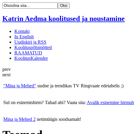
Katrin Aedma koolitused ja noustamine
Kontakt
In English
Uudiskiri ja RSS
Koolituspõhimõtted
RAAMATUD
KoolitusKalender
prev
next
"Mina ja Mehed"
uudne ja trendikas TV Ringvaate edetabelis ;)
Sul on esinemishirm? Tahad abi? Vaata siia:
Avalik esinemine hirmuh
Mina ja Mehed 2
netimüügis soodsamalt!