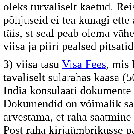
oleks turvaliselt kaetud. Re
põhjuseid ei tea kunagi ette 
täis, st seal peab olema väh
viisa ja piiri pealsed pitsati
3) viisa tasu
Visa Fees
, mis 
tavaliselt sularahas kaasa (
India konsulaati dokumente 
Dokumendid on võimalik saat
arvestama, et raha saatmine 
Post raha kirjaümbrikusse p