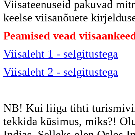
Viisateenuseid pakuvad mitm
keelse viisanõuete kirjeldus
Peamised vead viisaankeedi
Viisaleht 1 - selgitustega
Viisaleht 2 - selgitustega
NB! Kui liiga tihti turismivi
tekkida küsimus, miks?! Olul
Indias. Selleks olen Oslos I