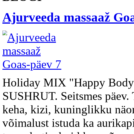
Ajurveeda massaaž Goa
Holiday MIX "Happy Body &
SUSHRUT. Seitsmes päev. Tä
keha, kizi, kuninglikku näo
võimalust istuda ka aurikap