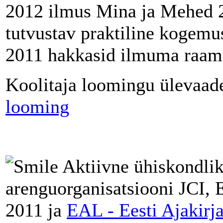
2012 ilmus Mina ja Mehed 2
tutvustav praktiline kogemus
2011 hakkasid ilmuma raama
Koolitaja loomingu ülevaade
looming
Aktiivne ühiskondliku
arenguorganisatsiooni JCI, E
2011 ja
EAL - Eesti Ajakirj