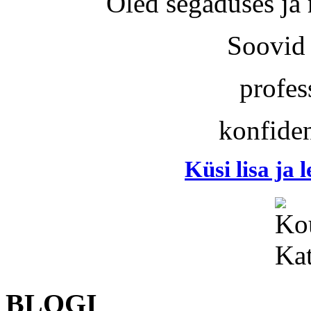
Oled segaduses ja
Soovid 
profes
konfiden
Küsi lisa ja 
BLOGI