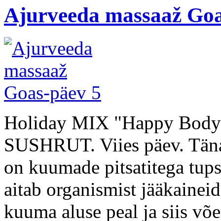
Ajurveeda massaaž Goa
Holiday MIX "Happy Body &
SUSHRUT. Viies päev. Täna 
on kuumade pitsatitega tup
aitab organismist jääkaineid
kuuma aluse peal ja siis võet