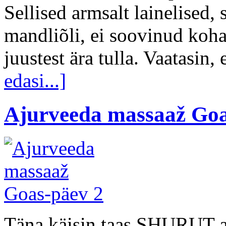
Sellised armsalt lainelised,
mandliõli, ei soovinud koha
juustest ära tulla. Vaatasin, 
edasi...]
Ajurveeda massaaž Goa
Täna käisin taas SHURUT a