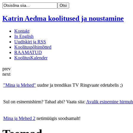
Katrin Aedma koolitused ja noustamine
Kontakt
In English
Uudiskiri ja RSS
Koolituspõhimõtted
RAAMATUD
KoolitusKalender
prev
next
"Mina ja Mehed"
uudne ja trendikas TV Ringvaate edetabelis ;)
Sul on esinemishirm? Tahad abi? Vaata siia:
Avalik esinemine hirmuh
Mina ja Mehed 2
netimüügis soodsamalt!