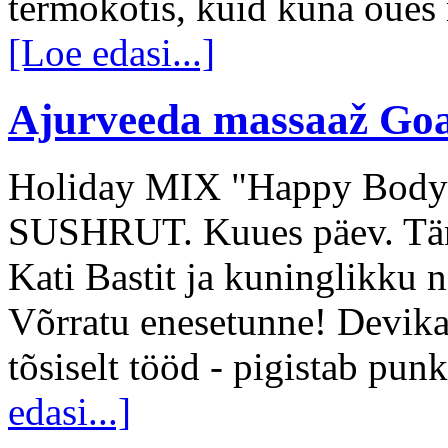
termokotis, kuid kuna õues 
[Loe edasi...]
Ajurveeda massaaž Goa
Holiday MIX "Happy Body &
SUSHRUT. Kuues päev. Täna
Kati Bastit ja kuninglikku 
Võrratu enesetunne! Devika e
tõsiselt tööd - pigistab punk
edasi...]