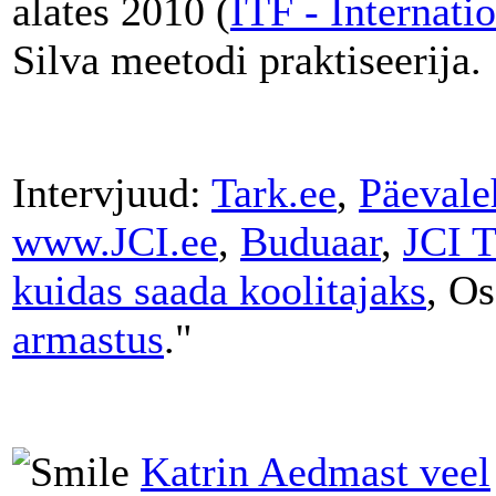
alates 2010 (
ITF - Internati
Silva meetodi praktiseerija.
Intervjuud:
Tark.ee
,
Päevale
www.JCI.ee
,
Buduaar
,
JCI T
kuidas saada koolitajaks
, Os
armastus
."
Katrin Aedmast veel