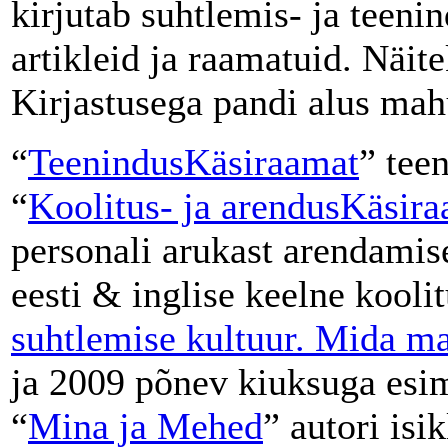
kirjutab suhtlemis- ja teeni
artikleid ja raamatuid. Näit
Kirjastusega pandi alus mah
“
TeenindusKäsiraamat
” tee
“
Koolitus- ja arendusKäsir
personali arukast arendamis
eesti & inglise keelne kooli
suhtlemise kultuur. Mida ma
ja 2009 põnev kiuksuga esi
“
Mina ja Mehed
” autori is