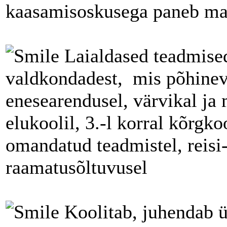
kaasamisoskusega paneb ma
Laialdased teadmised
valdkondadest, mis põhinev
enesearendusel, värvikal ja
elukoolil, 3.-l korral kõrgko
omandatud teadmistel, reisi-
raamatusõltuvusel
Koolitab, juhendab ül