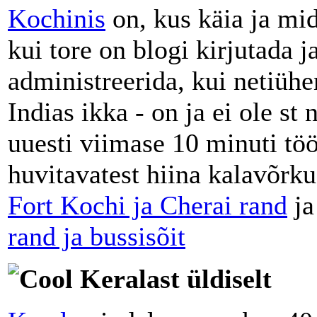
Kochinis
on, kus käia ja mi
kui tore on blogi kirjutada 
administreerida, kui netiüh
Indias ikka - on ja ei ole st 
uuesti viimase 10 minuti töö
huvitavatest hiina kalavõrk
Fort Kochi ja Cherai rand
ja
rand ja bussisõit
Keralast üldiselt