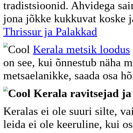
tradistsioonid. Ahvidega sa
jona jõkke kukkuvat koske ja
Thrissur ja Palakkad
Kerala metsik loodus
on see, kui õnnestub näha me
metsaelanikke, saada osa h
Kerala ravitsejad ja
Keralas ei ole suuri silte, v
leida ei ole keeruline, kui 