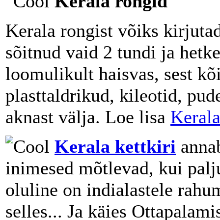
Kerala rongid
Kerala rongist võiks kirju
sõitnud vaid 2 tundi ja hetke
loomulikult haisvas, sest kõi
plasttaldrikud, kileotid, pu
aknast välja. Loe lisa
Kerala
Kerala kettkiri
annab
inimesed mõtlevad, kui palju
oluline on indialastele rah
selles... Ja käies Ottapalami