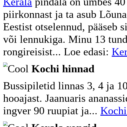
Kerala
pindala on umbes 40 
piirkonnast ja ta asub Lõuna
Eestist otselennud, pääseb s
või lennukiga. Minu 13 tund
rongireisist... Loe edasi:
Ker
Kochi hinnad
Bussipiletid linnas 3, 4 ja 1
hooajast. Jaanuaris ananassi
ingver 90 ruupiat ja...
Kochi