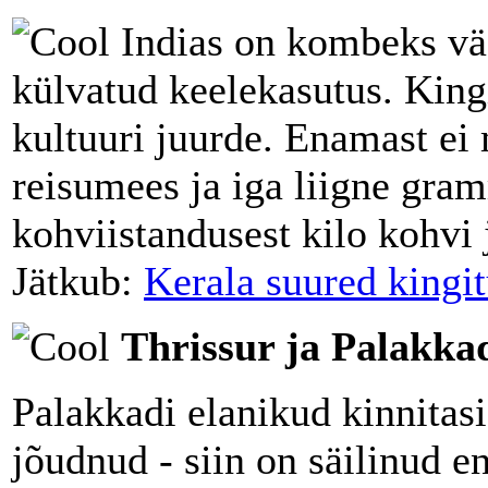
Indias on kombeks väg
külvatud keelekasutus. King
kultuuri juurde. Enamast ei 
reisumees ja iga liigne gram
kohviistandusest kilo kohvi 
Jätkub:
Kerala suured kingi
Thrissur ja Palakkad
Palakkadi elanikud kinnitas
jõudnud - siin on säilinud 