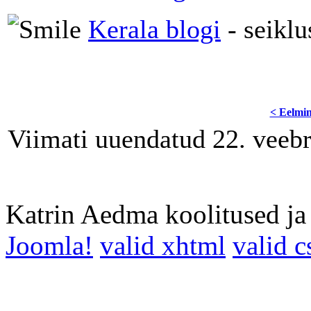
Kerala blogi
- seiklu
< Eelmi
Viimati uuendatud 22. veeb
Katrin Aedma koolitused j
Joomla!
valid xhtml
valid c