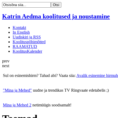
Katrin Aedma koolitused ja noustamine
Kontakt
In English
Uudiskiri ja RSS
Koolituspõhimõtted
RAAMATUD
KoolitusKalender
prev
next
Sul on esinemishirm? Tahad abi? Vaata siia:
Avalik esinemine hirmuh
"Mina ja Mehed"
uudne ja trendikas TV Ringvaate edetabelis ;)
Mina ja Mehed 2
netimüügis soodsamalt!