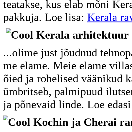
teatakse, kus elab mõni Kera
pakkuja. Loe lisa:
Kerala ra
Kerala arhitektuur
...olime just jõudnud tehno
me elame. Meie elame villas,
õied ja rohelised väänikud 
ümbritseb, palmipuud iluts
ja põnevaid linde. Loe edas
Kochin ja Cherai ra