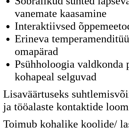
Sõbralikud suhted lapsev
vanemate kaasamine
Interaktiivsed õppemeeto
Erineva temperamenditüü
omapärad
Psühholoogia valdkonda 
kohapeal selguvad
Lisaväärtuseks suhtlemisvõi
ja tööalaste kontaktide loom
Toimub kohalike koolide/ la