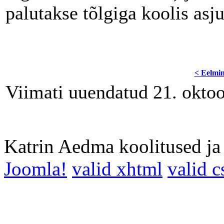
palutakse tõlgiga koolis asj
< Eelmi
Viimati uuendatud 21. okto
Katrin Aedma koolitused j
Joomla!
valid xhtml
valid c