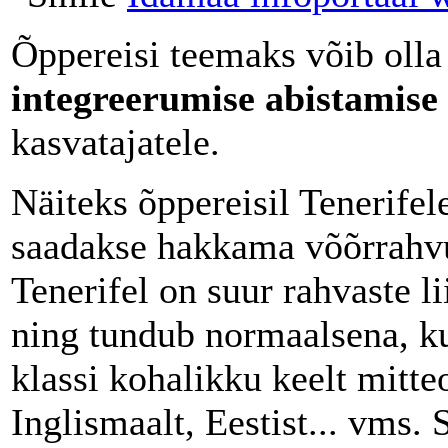
Õppereisi teemaks võib oll
integreerumise abistamise
kasvatajatele.
Näiteks õppereisil Tenerifel
saadakse hakkama võõrrahvus
Tenerifel on suur rahvaste l
ning tundub normaalsena, ku
klassi kohalikku keelt mitteo
Inglismaalt, Eestist... vms.