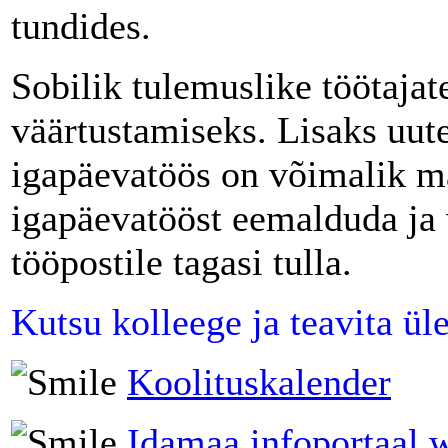
tundides.
Sobilik tulemuslike töötajat
väärtustamiseks. Lisaks uut
igapäevatöös on võimalik ma
igapäevatööst eemalduda ja 
tööpostile tagasi tulla.
Kutsu kolleege ja teavita ül
Koolituskalender
Idamaa infoportaal