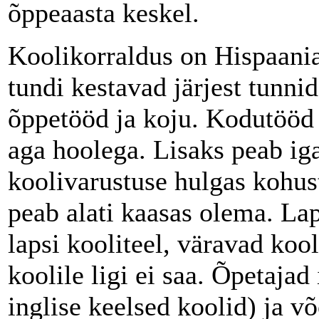
õppeaasta keskel.
Koolikorraldus on Hispaania
tundi kestavad järjest tunni
õppetööd ja koju. Kodutööd t
aga hoolega. Lisaks peab ig
koolivarustuse hulgas kohust
peab alati kaasas olema. La
lapsi kooliteel, väravad koo
koolile ligi ei saa. Õpetajad
inglise keelsed koolid) ja v