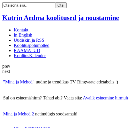
Katrin Aedma koolitused ja noustamine
Kontakt
In English
Uudiskiri ja RSS
Koolituspõhimõtted
RAAMATUD
KoolitusKalender
prev
next
"Mina ja Mehed"
uudne ja trendikas TV Ringvaate edetabelis ;)
Sul on esinemishirm? Tahad abi? Vaata siia:
Avalik esinemine hirmuh
Mina ja Mehed 2
netimüügis soodsamalt!