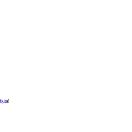
igita
!