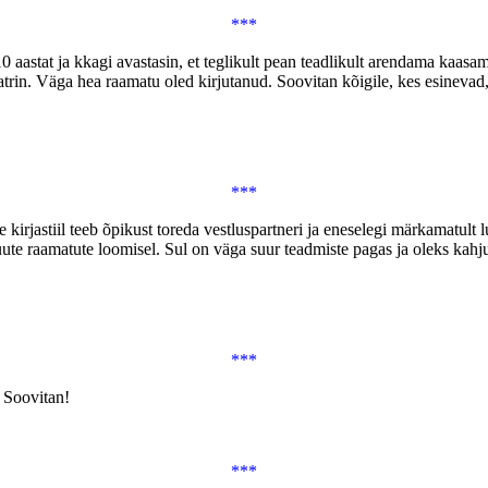
***
 10 aastat ja kkagi avastasin, et teglikult pean teadlikult arendama kaas
rin. Väga hea raamatu oled kirjutanud. Soovitan kõigile, kes esinevad, 
***
kirjastiil teeb õpikust toreda vestluspartneri ja eneselegi märkamatult l
ute raamatute loomisel. Sul on väga suur teadmiste pagas ja oleks kahju
***
. Soovitan!
***