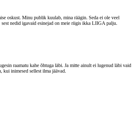
amise oskust. Minu publik kuulab, mina räägin. Seda ei ole veel
sest nedid igavaid esinejad on meie riigis ikka LIIGA palju.
ugesin raamatu kahe õhtuga läbi. Ja mitte ainult ei lugenud läbi vaid
, kui inimesed sellest ilma jäävad.