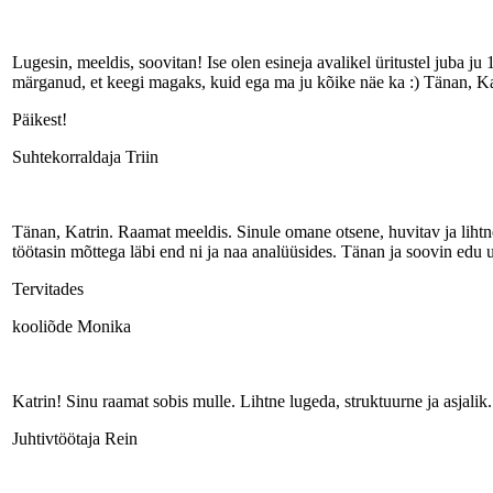
Lugesin, meeldis, soovitan! Ise olen esineja avalikel üritustel juba ju
märganud, et keegi magaks, kuid ega ma ju kõike näe ka :) Tänan, Kat
Päikest!
Suhtekorraldaja Triin
Tänan, Katrin. Raamat meeldis. Sinule omane otsene, huvitav ja lihtne 
töötasin mõttega läbi end ni ja naa analüüsides. Tänan ja soovin edu u
Tervitades
kooliõde Monika
Katrin! Sinu raamat sobis mulle. Lihtne lugeda, struktuurne ja asjalik
Juhtivtöötaja Rein