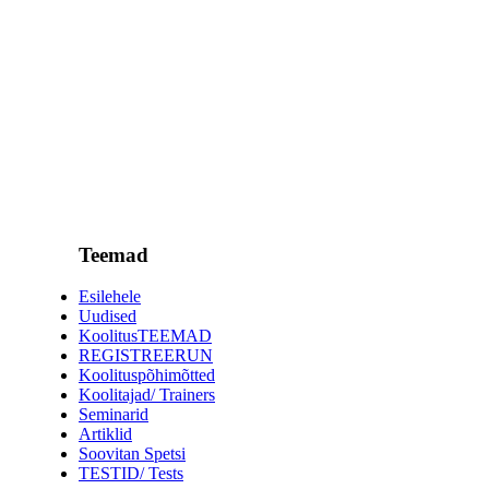
Teemad
Esilehele
Uudised
KoolitusTEEMAD
REGISTREERUN
Koolituspõhimõtted
Koolitajad/ Trainers
Seminarid
Artiklid
Soovitan Spetsi
TESTID/ Tests