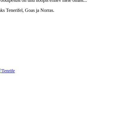
voodipesust on tihti hoopis erinev meie omast...
aks Tenerifel, Goas ja Norras.