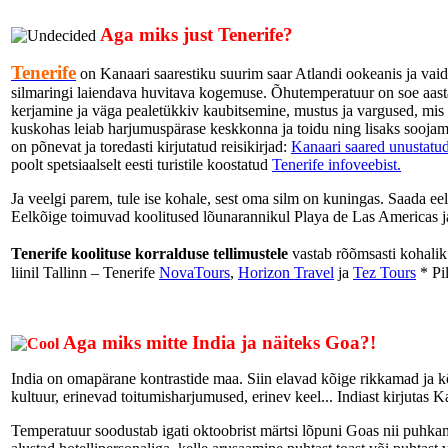
Aga miks just Tenerife?
Tenerife
on Kanaari saarestiku suurim saar Atlandi ookeanis ja vai
silmaringi laiendava huvitava kogemuse. Õhutemperatuur on soe aast
kerjamine ja väga pealetükkiv kaubitsemine, mustus ja vargused, mis n
kuskohas leiab harjumuspärase keskkonna ja toidu ning lisaks soojamaa
on põnevat ja toredasti kirjutatud reisikirjad:
Kanaari saared unustatu
poolt spetsiaalselt eesti turistile koostatud
Tenerife infoveebist.
Ja veelgi parem, tule ise kohale, sest oma silm on kuningas. Saada eel
Eelkõige toimuvad koolitused lõunarannikul Playa de Las Americas ja
Tenerife koolituse korralduse tellimustele
vastab rõõmsasti kohalik
liinil Tallinn – Tenerife
NovaTours
,
Horizon Travel
ja
Tez Tours
* Pi
Aga miks mitte India ja näiteks Goa?!
India on omapärane kontrastide maa. Siin elavad kõige rikkamad ja kõi
kultuur, erinevad toitumisharjumused, erinev keel... Indiast kirjutas
Temperatuur soodustab igati oktoobrist märtsi lõpuni Goas nii puhkamis