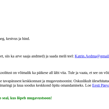
eg, kestvus ja hind.
t, siis ka arve saaja andmed) ja saada meili teel:
Katrin.Aedma@gmail
oolitust on võimalik ka päikese all läbi viia. Tule ja vaata, et see on võ
ne tavapärasest keskkonnast ja mugavustsoonist. Oskuslikult ülesehitat
silmaringi ja luua soodus keskkond õpitu omandamiseks. Loe
Eesti Päev
b seal, kus lõpeb mugavustsoon!