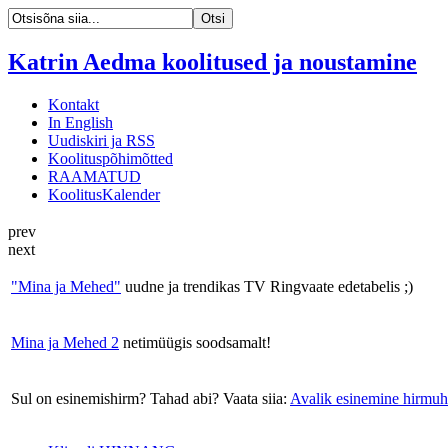
Katrin Aedma koolitused ja noustamine
Kontakt
In English
Uudiskiri ja RSS
Koolituspõhimõtted
RAAMATUD
KoolitusKalender
prev
next
"Mina ja Mehed"
uudne ja trendikas TV Ringvaate edetabelis ;)
Mina ja Mehed 2
netimüügis soodsamalt!
Sul on esinemishirm? Tahad abi? Vaata siia:
Avalik esinemine hirmuh