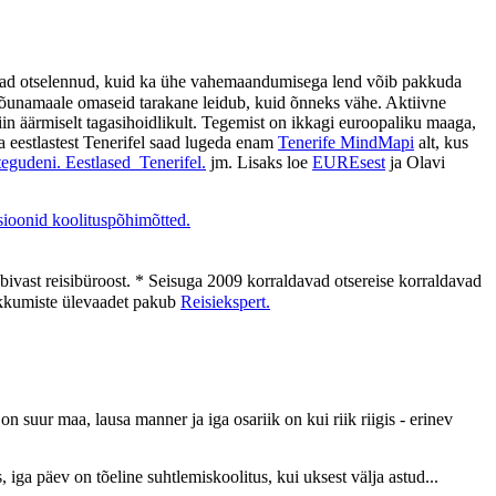
imuvad otselennud, kuid ka ühe vahemaandumisega lend võib pakkuda
lõunamaale omaseid tarakane leidub, kuid õnneks vähe. Aktiivne
iin äärmiselt tagasihoidlikult. Tegemist on ikkagi euroopaliku maaga,
a eestlastest Tenerifel saad lugeda enam
Tenerife MindMapi
alt, kus
tegudeni. Eestlased Tenerifel.
jm. Lisaks loe
EUREsest
ja Olavi
ioonid koolituspõhimõtted.
obivast reisibüroost. * Seisuga 2009 korraldavad otsereise korraldavad
akkumiste ülevaadet pakub
Reisiekspert.
 suur maa, lausa manner ja iga osariik on kui riik riigis - erinev
iga päev on tõeline suhtlemiskoolitus, kui uksest välja astud...