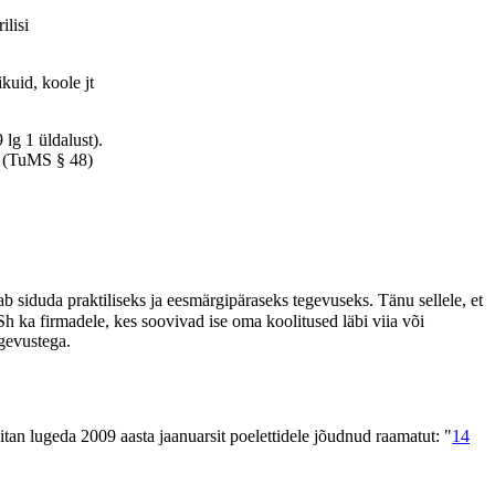
ilisi
kuid, koole jt
lg 1 üldalust).
s. (TuMS § 48)
 siduda praktiliseks ja eesmärgipäraseks tegevuseks. Tänu sellele, et
Sh ka firmadele, kes soovivad ise oma koolitused läbi viia või
tegevustega.
itan lugeda 2009 aasta jaanuarsit poelettidele jõudnud raamatut: "
14