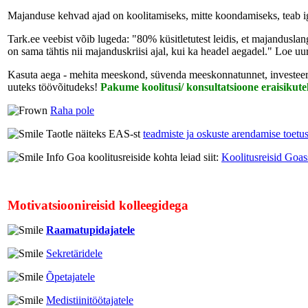
Majanduse kehvad ajad on koolitamiseks, mitte koondamiseks, teab i
Tark.ee veebist võib lugeda: "80% küsitletutest leidis, et majandusl
on sama tähtis nii majanduskriisi ajal, kui ka headel aegadel." Loe u
Kasuta aega - mehita meeskond, süvenda meeskonnatunnet, investeeri 
uuteks töövõitudeks!
Pakume koolitusi/ konsultatsioone eraisikute
Raha pole
Taotle näiteks EAS-st
teadmiste ja oskuste arendamise toetus
Info Goa koolitusreiside kohta leiad siit:
Koolitusreisid Goas
Motivatsioonireisid kolleegidega
Raamatupidajatele
Sekretäridele
Õpetajatele
Medistiinitöötajatele