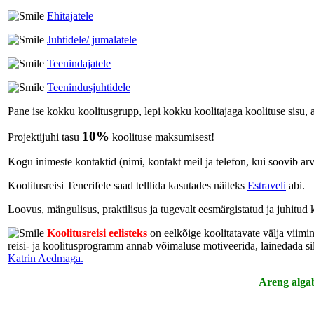
Ehitajatele
Juhtidele/ jumalatele
Teenindajatele
Teenindusjuhtidele
Pane ise kokku koolitusgrupp, lepi kokku koolitajaga koolituse sisu, a
10%
Projektijuhi tasu
koolituse maksumisest!
Kogu inimeste kontaktid (nimi, kontakt meil ja telefon, kui soovib arve
Koolitusreisi Tenerifele saad telllida kasutades näiteks
Estraveli
abi.
Loovus, mängulisus, praktilisus ja tugevalt eesmärgistatud ja juhitud k
Koolitusreisi eelisteks
on eelkõige koolitatavate välja viimi
reisi- ja koolitusprogramm annab võimaluse motiveerida, lainedada 
Katrin Aedmaga.
Areng alga