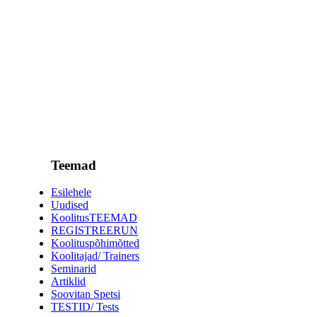
Teemad
Esilehele
Uudised
KoolitusTEEMAD
REGISTREERUN
Koolituspõhimõtted
Koolitajad/ Trainers
Seminarid
Artiklid
Soovitan Spetsi
TESTID/ Tests