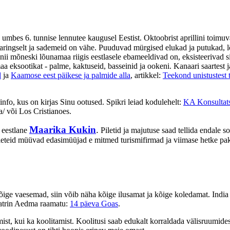
d umbes 6. tunnise lennutee kaugusel Eestist. Oktoobrist aprillini to
aringselt ja sademeid on vähe. Puuduvad mürgised elukad ja putukad, 
ii mõneski lõunamaa riigis eestlasele ebameeldivad on, eksisteerivad s
 eksootikat - palme, kaktuseid, basseinid ja ookeni. Kanaari saartest j
d
ja
Kaamose eest päikese ja palmide alla
, artikkel:
Teekond unistustest 
info, kus on kirjas Sinu ootused. Spikri leiad kodulehelt:
KA Konsultats
/ või Los Cristianoes.
Maarika Kukin
.
 eestlane
Piletid ja majutuse saad tellida endale s
leteid müüvad edasimüüjad e mitmed turismifirmad ja viimase hetke p
ge vaesemad, siin võib näha kõige ilusamat ja kõige koledamat. India on
 Katrin Aedma raamatu:
14 päeva Goas
.
t, kui ka koolitamist. Koolitusi saab edukalt korraldada välisruumides, 