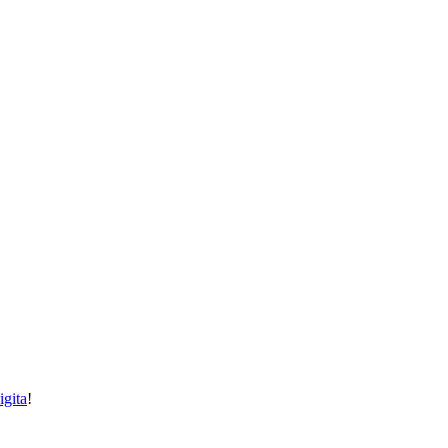
igita
!