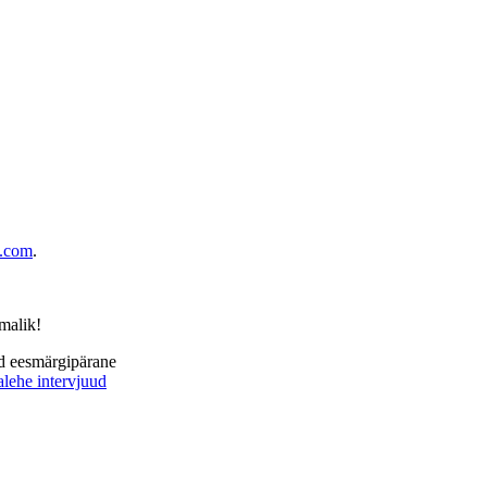
.com
.
imalik!
ud eesmärgipärane
alehe intervjuud