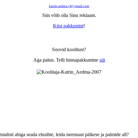
katrin.aedma (ät) gmail.com
Siin võib olla Sinu reklaam.
Küsi pakkumist
!
Soovid koolitust?
Aga palun. Telli hinnapakkumine
siit
alisti abiga seada elusihte, leida iseennast päikese ja palmide all?