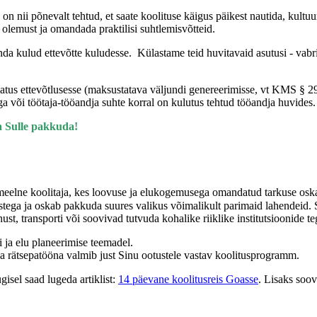
n nii põnevalt tehtud, et saate koolituse käigus päikest nautida, kultuur
olemust ja omandada praktilisi suhtlemisvõtteid.
anda kulud ettevõtte kuludesse. Külastame teid huvitavaid asutusi - vabri
s ettevõtlusesse (maksustatava väljundi genereerimisse, vt KMS § 29 
a või töötaja-tööandja suhte korral on kulutus tehtud tööandja huvide
a Sulle pakkuda!
meelne koolitaja, kes loovuse ja elukogemusega omandatud tarkuse oskab
ustega ja oskab pakkuda suures valikus võimalikult parimaid lahendeid. 
enust, transporti või soovivad tutvuda kohalike riiklike institutsioonide 
i ja elu planeerimise teemadel.
a rätsepatööna valmib just Sinu ootustele vastav koolitusprogramm.
gisel saad lugeda artiklist:
14 päevane koolitusreis Goasse
. Lisaks soov