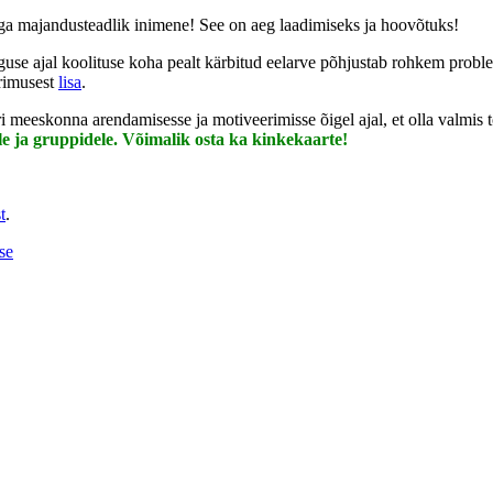
ga majandusteadlik inimene! See on aeg laadimiseks ja hoovõtuks!
anguse ajal koolituse koha pealt kärbitud eelarve põhjustab rohkem pro
urimusest
lisa
.
meeskonna arendamisesse ja motiveerimisse õigel ajal, et olla valmis 
le ja gruppidele. Võimalik osta ka kinkekaarte!
t
.
se