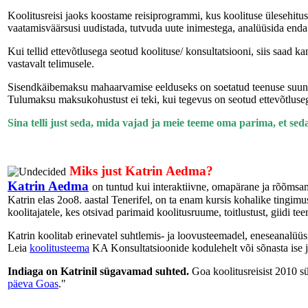
Koolitusreisi jaoks koostame reisiprogrammi, kus koolituse ülesehitus o
vaatamisväärsusi uudistada, tutvuda uute inimestega, analüüsida enda 
Kui tellid ettevõtlusega seotud koolituse/ konsultatsiooni, siis saad k
vastavalt telimusele.
Sisendkäibemaksu mahaarvamise eelduseks on soetatud teenuse suunatu
Tulumaksu maksukohustust ei teki, kui tegevus on seotud ettevõtluseg
Sina telli just seda, mida vajad ja meie teeme oma parima,
et sed
Miks just Katrin Aedma?
Katrin Aedma
on tuntud kui interaktiivne, omapärane ja rõõmsa
Katrin elas 2oo8. aastal Tenerifel, on ta enam kursis kohalike tingim
koolitajatele, kes otsivad parimaid koolitusruume, toitlustust, giidi te
Katrin koolitab erinevatel suhtlemis- ja loovusteemadel, eneseanalüüs
Leia
koolitusteema
KA Konsultatsioonide kodulehelt või sõnasta ise j
Indiaga on Katrinil sügavamad suhted.
Goa koolitusreisist 2010 sü
päeva Goas
."