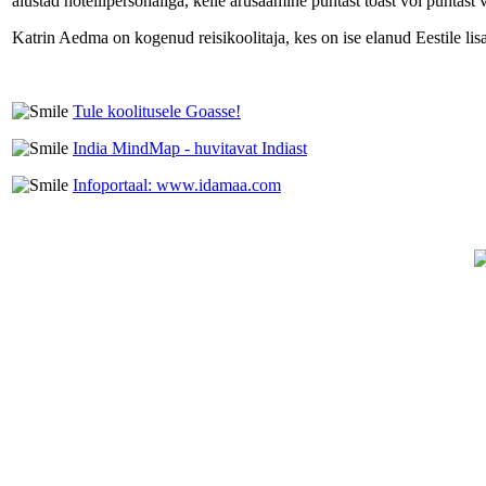
alustad hotellipersonaliga, kelle arusaamine puhtast toast või puhtast 
Katrin Aedma on kogenud reisikoolitaja, kes on ise elanud Eestile lis
Tule koolitusele Goasse!
India MindMap - huvitavat Indiast
Infoportaal: www.idamaa.com