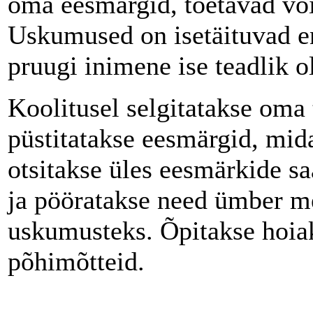
oma eesmärgid, toetavad või
Uskumused on isetäituvad en
pruugi inimene ise teadlik ol
Koolitusel selgitatakse oma
püstitatakse eesmärgid, mid
otsitakse üles eesmärkide s
ja pööratakse need ümber m
uskumusteks. Õpitakse hoia
põhimõtteid.