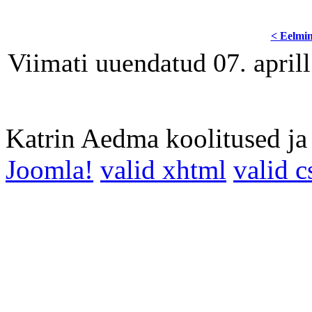
< Eelmi
Viimati uuendatud 07. april
Katrin Aedma koolitused j
Joomla!
valid xhtml
valid c