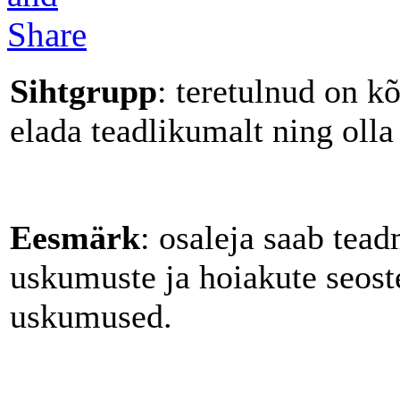
Sihtgrupp
: teretulnud on k
elada teadlikumalt ning olla
Eesmärk
: osaleja saab tea
uskumuste ja hoiakute seoste
uskumused.