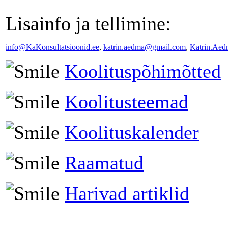
Lisainfo ja tellimine:
info@KaKonsultatsioonid.ee
,
katrin.aedma@gmail.com
,
Katrin.Aed
Koolituspõhimõtted
Koolitusteemad
Koolituskalender
Raamatud
Harivad artiklid