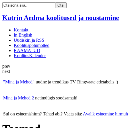
Katrin Aedma koolitused ja noustamine
Kontakt
In English
Uudiskiri ja RSS
Koolituspõhimõtted
RAAMATUD
KoolitusKalender
prev
next
"Mina ja Mehed"
uudne ja trendikas TV Ringvaate edetabelis ;)
Mina ja Mehed 2
netimüügis soodsamalt!
Sul on esinemishirm? Tahad abi? Vaata siia:
Avalik esinemine hirmuh