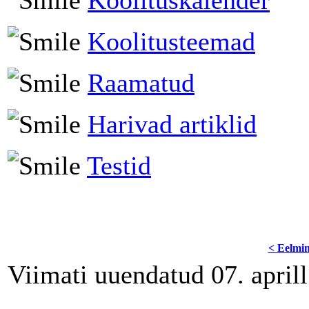
Koolituskalender
Koolitusteemad
Raamatud
Harivad artiklid
Testid
< Eelmi
Viimati uuendatud 07. april