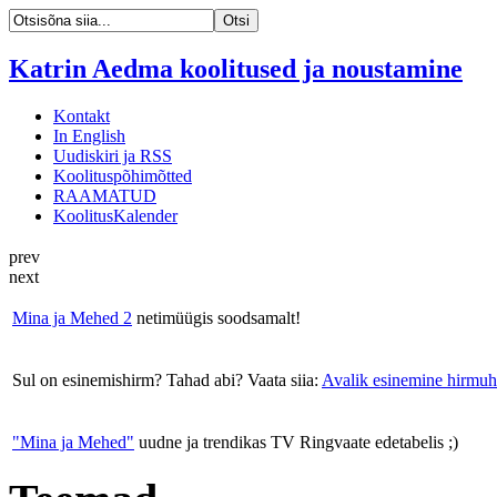
Katrin Aedma koolitused ja noustamine
Kontakt
In English
Uudiskiri ja RSS
Koolituspõhimõtted
RAAMATUD
KoolitusKalender
prev
next
Mina ja Mehed 2
netimüügis soodsamalt!
Sul on esinemishirm? Tahad abi? Vaata siia:
Avalik esinemine hirmuh
"Mina ja Mehed"
uudne ja trendikas TV Ringvaate edetabelis ;)