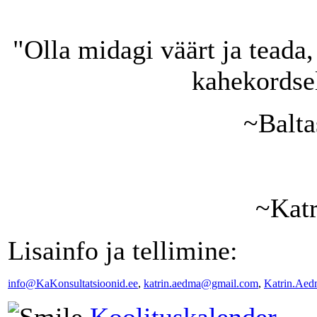
"Olla midagi väärt ja teada,
kahekordsel
~Balta
~Kat
Lisainfo ja tellimine:
info@KaKonsultatsioonid.ee
,
katrin.aedma@gmail.com
,
Katrin.Aed