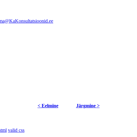
ma@KaKonsultatsioonid.ee
< Eelmine
Järgmine >
html
valid css