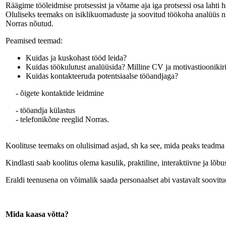
Räägime tööleidmise protsessist ja võtame aja iga protsessi osa lahti h
Oluliseks teemaks on isiklikuomaduste ja soovitud töökoha analüüs n
Norras nõutud.
Peamised teemad:
Kuidas ja kuskohast tööd leida?
Kuidas töökulutust analüüsida? Milline CV ja motivastioonikir
Kuidas kontakteeruda potentsiaalse tööandjaga?
- õigete kontaktide leidmine
- tööandja külastus
- telefonikõne reeglid Norras.
Koolituse teemaks on olulisimad asjad, sh ka see, mida peaks teadma tö
Kindlasti saab koolitus olema kasulik, praktiline, interaktiivne ja lõ
Eraldi teenusena on võimalik saada personaalset abi vastavalt soovit
Mida kaasa võtta?