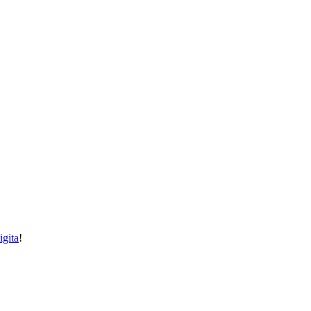
igita
!