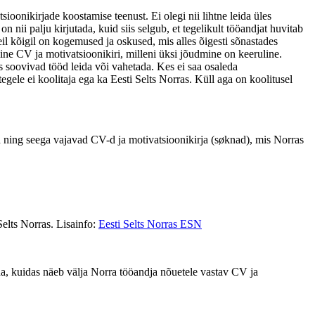
ioonikirjade koostamise teenust. Ei olegi nii lihtne leida üles
n nii palju kirjutada, kuid siis selgub, et tegelikult tööandjat huvitab
Meil kõigil on kogemused ja oskused, mis alles õigesti sõnastades
line CV ja motivatsioonikiri, milleni üksi jõudmine on keeruline.
as soovivad tööd leida või vahetada. Kes ei saa osaleda
tegele ei koolitaja ega ka Eesti Selts Norras. Küll aga on koolitusel
öd ning seega vajavad CV-d ja motivatsioonikirja (søknad), mis Norras
Selts Norras. Lisainfo:
Eesti Selts Norras ESN
ada, kuidas näeb välja Norra tööandja nõuetele vastav CV ja