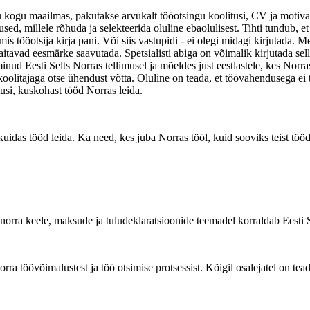
u kogu maailmas, pakutakse arvukalt tööotsingu koolitusi, CV ja motivats
ed, millele rõhuda ja selekteerida oluline ebaolulisest. Tihti tundub, et o
mis tööotsija kirja pani. Või siis vastupidi - ei olegi midagi kirjutada. 
aitavad eesmärke saavutada. Spetsialisti abiga on võimalik kirjutada sel
inud Eesti Selts Norras tellimusel ja mõeldes just eestlastele, kes Norr
 koolitajaga otse ühendust võtta. Oluline on teada, et töövahendusega ei 
tusi, kuskohast tööd Norras leida.
kuidas tööd leida. Ka need, kes juba Norras tööl, kuid sooviks teist tö
, norra keele, maksude ja tuludeklaratsioonide teemadel korraldab Eesti 
ra töövõimalustest ja töö otsimise protsessist. Kõigil osalejatel on te