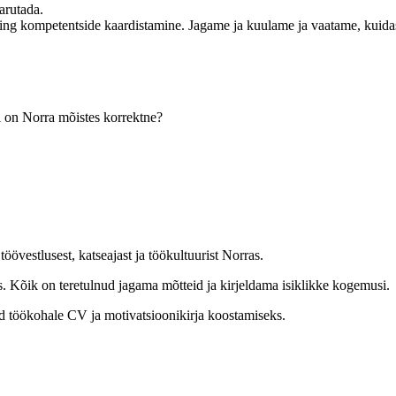
arutada.
ing kompetentside kaardistamine. Jagame ja kuulame ja vaatame, kuidas 
i on Norra mõistes korrektne?
övestlusest, katseajast ja töökultuurist Norras.
bus. Kõik on teretulnud jagama mõtteid ja kirjeldama isiklikke kogemusi.
ud töökohale CV ja motivatsioonikirja koostamiseks.