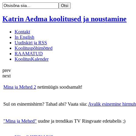
Katrin Aedma koolitused ja noustamine
Kontakt
In English
Uudiskiri ja RSS
Koolituspõhimõtted
RAAMATUD
KoolitusKalender
prev
next
Mina ja Mehed 2
netimüügis soodsamalt!
Sul on esinemishirm? Tahad abi? Vaata siia:
Avalik esinemine hirmuh
"Mina ja Mehed"
uudne ja trendikas TV Ringvaate edetabelis ;)