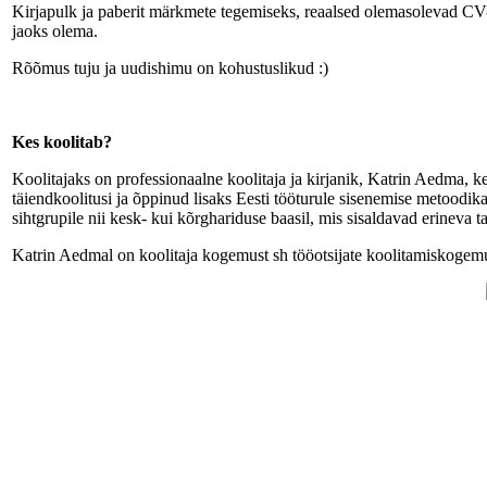
Kirjapulk ja paberit märkmete tegemiseks, reaalsed olemasolevad CV-d
jaoks olema.
Rõõmus tuju ja uudishimu on kohustuslikud :)
Kes koolitab?
Koolitajaks on professionaalne koolitaja ja kirjanik, Katrin Aedma, 
täiendkoolitusi ja õppinud lisaks Eesti tööturule sisenemise metoodi
sihtgrupile nii kesk- kui kõrghariduse baasil, mis sisaldavad erineva 
Katrin Aedmal on koolitaja kogemust sh tööotsijate koolitamiskogemu