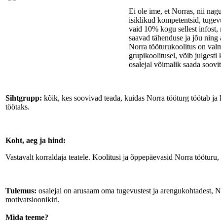
Ei ole ime, et Norras, nii nag
isiklikud kompetentsid, tugevus
vaid 10% kogu sellest infost, 
saavad tähenduse ja jõu ning 
Norra tööturukoolitus on valm
grupikoolitusel, võib julgesti
osalejal võimalik saada soovi
Sihtgrupp:
kõik, kes soovivad teada, kuidas Norra tööturg töötab ja 
töötaks.
Koht, aeg ja hind:
Vastavalt korraldaja teatele. Koolitusi ja õppepäevasid Norra tööturu
Tulemus:
osalejal on arusaam oma tugevustest ja arengukohtadest, Nor
motivatsioonikiri.
Mida teeme?