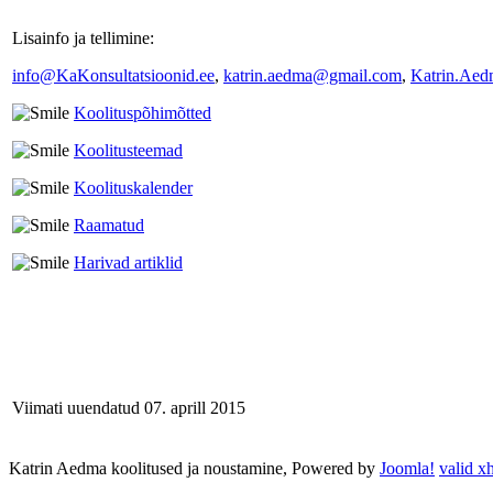
Lisainfo ja tellimine:
info@KaKonsultatsioonid.ee
,
katrin.aedma@gmail.com
,
Katrin.Aed
Koolituspõhimõtted
Koolitusteemad
Koolituskalender
Raamatud
Harivad artiklid
Viimati uuendatud 07. aprill 2015
Katrin Aedma koolitused ja noustamine, Powered by
Joomla!
valid x