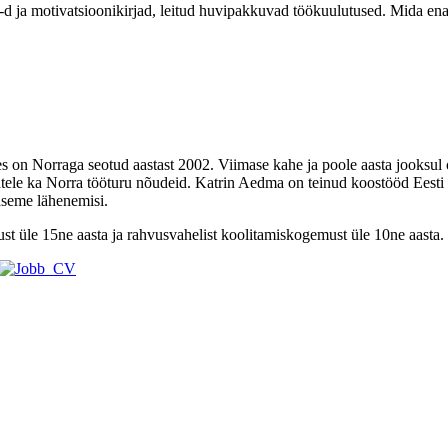
 ja motivatsioonikirjad, leitud huvipakkuvad töökuulutused. Mida enam 
kes on Norraga seotud aastast 2002. Viimase kahe ja poole aasta jooksu
katele ka Norra tööturu nõudeid. Katrin Aedma on teinud koostööd Eesti
taseme lähenemisi.
st üle 15ne aasta ja rahvusvahelist koolitamiskogemust üle 10ne aasta.