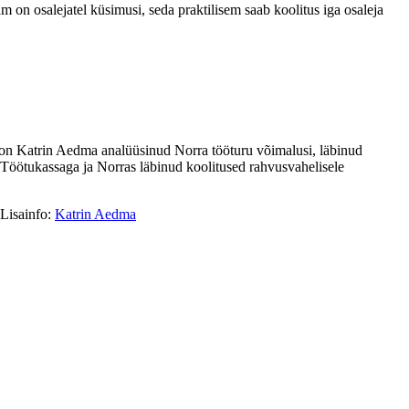
on osalejatel küsimusi, seda praktilisem saab koolitus iga osaleja
l on Katrin Aedma analüüsinud Norra tööturu võimalusi, läbinud
 Töötukassaga ja Norras läbinud koolitused rahvusvahelisele
 Lisainfo:
Katrin Aedma